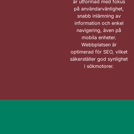
är utformad med fokus
på användarvänlighet,
snabb inlämning av
information och enkel
navigering, även på
mobila enheter.
Webbplatsen är
optimerad för SEO, vilket
säkerställer god synlighet
i sökmotorer.