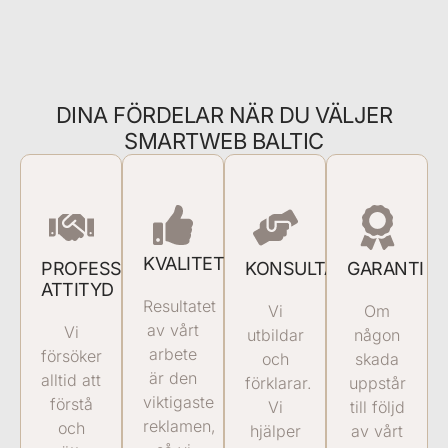
DINA FÖRDELAR NÄR DU VÄLJER
SMARTWEB BALTIC
KVALITETSARBETE
PROFESSIONELL
KONSULTATION
GARANTI
ATTITYD
Resultatet
Vi
Om
av vårt
Vi
utbildar
någon
arbete
försöker
och
skada
är den
alltid att
förklarar.
uppstår
viktigaste
förstå
Vi
till följd
reklamen,
och
hjälper
av vårt