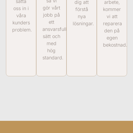
så vi
sätta
dig att
arbete,
gör vårt
oss in i
förstå
kommer
jobb på
våra
nya
vi att
ett
kunders
lösningar.
reparera
ansvarsfullt
problem.
den på
sätt och
egen
med
bekostnad.
hög
standard.