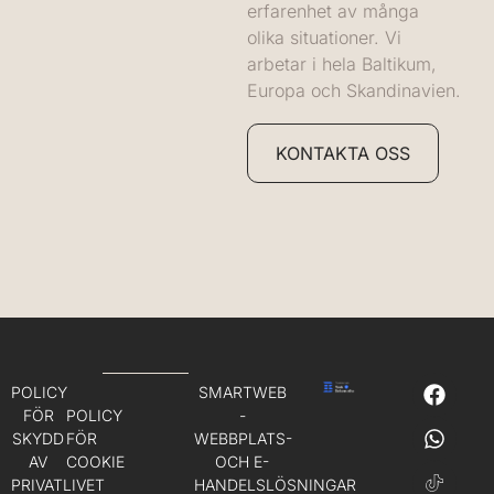
erfarenhet av många
olika situationer. Vi
arbetar i hela Baltikum,
Europa och Skandinavien.
KONTAKTA OSS
POLICY
SMARTWEB
FÖR
POLICY
-
SKYDD
FÖR
WEBBPLATS-
AV
COOKIE
OCH E-
PRIVATLIVET
HANDELSLÖSNINGAR