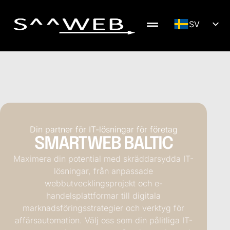
SV
LV
DE
EN
NB
FI
RU
Din partner för IT-lösningar för företag
SMARTWEB BALTIC
LT
Maximera din potential med skräddarsydda IT-
ET
lösningar, från anpassade
webbutvecklingsprojekt och e-
handelsplattformar till digitala
marknadsföringsstrategier och verktyg för
affärsautomation. Välj oss som din pålitliga IT-