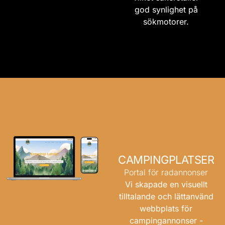
god synlighet på
sökmotorer.
CAMPINGPLATSER
Portal för radannonser
Vi skapade en visuellt
tilltalande och lättanvänd
webbplats för
campingannonser -