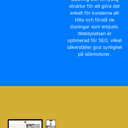
struktur för att göra det
enkelt för kunderna att
hitta och förstå de
lösningar som erbjuds.
Webbplatsen är
optimerad för SEO, vilket
säkerställer god synlighet
på sökmotorer.