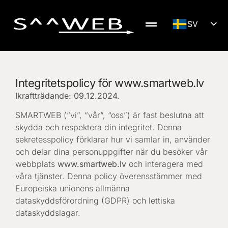
SV
LV
DE
EN
Integritetspolicy för www.smartweb.lv
NB
Ikraftträdande: 09.12.2024.
FI
SMARTWEB (“vi”, “vår”, “oss”) är fast beslutna att
RU
skydda och respektera din integritet. Denna
sekretesspolicy förklarar hur vi samlar in, använder
LT
och delar dina personuppgifter när du besöker vår
ET
webbplats
www.smartweb.lv
och interagera med
våra tjänster. Denna policy överensstämmer med
Europeiska unionens allmänna
dataskyddsförordning (GDPR) och lettiska
dataskyddslagar.