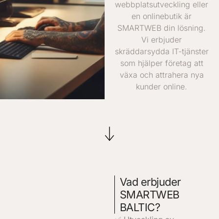
webbplatsutveckling eller
en onlinebutik är
SMARTWEB din lösning.
Vi erbjuder
skräddarsydda IT-tjänster
som hjälper företag att
växa och attrahera nya
kunder online.
Vad erbjuder
SMARTWEB
BALTIC?