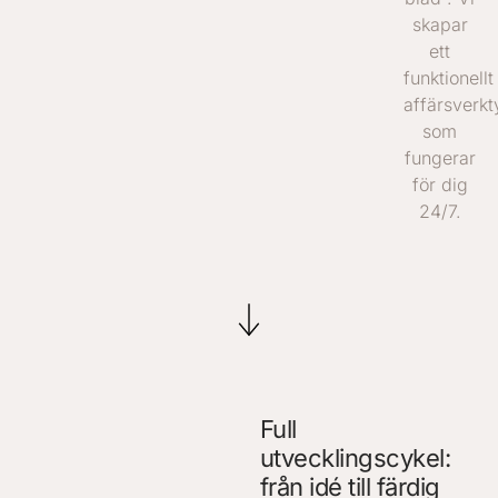
skapar
ett
funktionellt
affärsverkt
som
fungerar
för dig
24/7.
Full
utvecklingscykel:
från idé till färdig