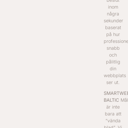
beslut
inom
några
sekunder
baserat
på hur
professione
snabb
och
pålitlig
din
webbplats
ser ut.
SMARTWE
BALTIC
Mål
är inte
bara att
“vända
blad”. Vi